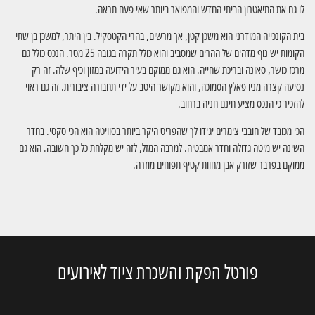
לו גם את התיאטרון הביתי החדש והמפואר ביותר שאי פעם תראה.
בית הקונכייה המודרני הוא משכן קטן, אך מרשים, בהרי הקטסקיל. בין היתר, למשכן בן שתי
הקומות יש נוף מדהים של ההרים שמסביב והוא כולל תקרה בגובה 25 מטר. הנכס כולל גם
מרכז כושר, סאונה ובריכת שחייה. הוא גם ממוקם בעיר הידועה במזון וכיף שלה. זה רק
נסיעה קצרה מניו פאלץ הסמוכה, והוא מקושר היטב על ידי תחבורה ציבורית. זה גם ראוי
להזכיר כי הנכס מציע חינם חניה ברחוב.
הכי מכובד של חובבי צימרים יגידו לך שהפריט היקר ביותר בסוויטה הוא הכי סקסי. בחדר
השינה יש מיטה גדולה וחדר אמבטיה. למרבה המזל, לזה יש מקלחת כל כך חשובה. הוא גם
ממוקם בפרבר שזורק אבן מחוות קטיף תפוחים מוזרה.
פורטל הפקת והשכרת ציוד לאירועים