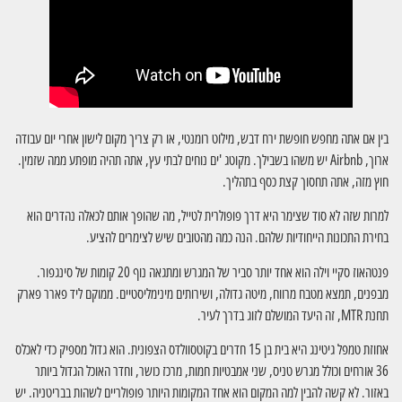
בין אם אתה מחפש חופשת ירח דבש, מילוט רומנטי, או רק צריך מקום לישון אחרי יום עבודה
ארוך, Airbnb יש משהו בשבילך. מקוטג 'ים נוחים לבתי עץ, אתה תהיה מופתע ממה שזמין.
חוץ מזה, אתה תחסוך קצת כסף בתהליך.
למרות שזה לא סוד שצימר היא דרך פופולרית לטייל, מה שהופך אותם לכאלה נהדרים הוא
בחירת התכונות הייחודיות שלהם. הנה כמה מהטובים שיש לצימרים להציע.
פנטהאוז סקיי וילה הוא אחד יותר סביר של המגרש ומתגאה נוף 20 קומות של סינגפור.
מבפנים, תמצא מטבח מרווח, מיטה גדולה, ושירותים מינימליסטיים. ממוקם ליד פארר פארק
תחנת MTR, זה היעד המושלם לזוג בדרך לעיר.
אחוזת טמפל גיטינג היא בית בן 15 חדרים בקוטסוולדס הצפונית. הוא גדול מספיק כדי לאכלס
36 אורחים וכולל מגרש טניס, שני אמבטיות חמות, מרכז כושר, וחדר האוכל הגדול ביותר
באזור. לא קשה להבין למה המקום הוא אחד המקומות היותר פופולריים לשהות בבריטניה. יש