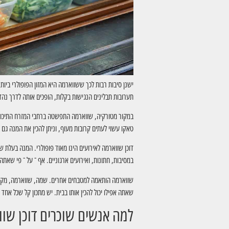
ישנן סיבות רבות לכך ששווארמה היא המזון הפופולרי ביו
תערובות תבלינים הנגישות בקלות, הופכים אותה לדרך נהד
במקור מטורקיה, שווארמה התפשטה ברחבי המזרח התיכון ב
טאקו עשוי לעתים קרובות מעוף, וניתן להכין את המנה ג
דוכן שווארמה לאירועים הינו מאוד פופולרי. המנה בעלת 
במסיבות, חתונות, ואירועים ארגוניים. אף ־ על ־ פי שאת
שווארמה הותאמה למטבחים אחרים. שמה, שווארמה, מקורו 
שאתה אפילו יכול להכין אותו בבית. יש מתכון קל שכל אחד י
למה אנשים שוכרים דוכן שוו