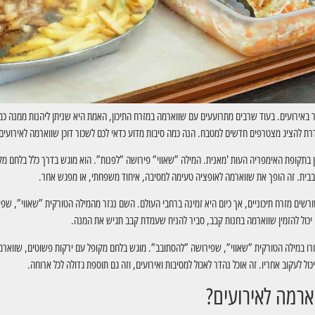
תר באירועים. בעוד שרבים מתרועעים עם שווארמה במזרח התיכון, האמת היא שניתן ליהנות ממנה כ
רת להציג מצטרפים חדשים למטבח. הנה כמה סיבות מדוע כדאי לכם לשכור דוכן שווארמה לאירועים
תקופת האימפריה העות 'מאנית. המילה ”שאווי” פירושה ”לפנות”. הוא מוגש בדרך כלל בלחם מקופ
ם בבית. זה הופך את שווארמה לאופציה טעימה למסיבה, איחוד משפחתי, או מפגש אחר.
שורשים מזרח תיכוניים, אך כיום היא זמינה ברחבי העולם. השם נגזר מהמילה הטורקית ”שאווי”, שפ
ה יכול להזמין שווארמה בחנות קבב, סביר להניח שעמדת קבב תגיש את המנה.
במילה הטורקית ”שאווי”, שפירושה ”להסתובב”. מוגש בלחם מקופל עם ירקות פשוטים, שווארמה פו
כול לעקוב אחריו. זה אוכל נהדר לאכול למסיבות ואירועים, וזה גם תוספת גדולה לכל ארוחה.
ארמה לאירועים?