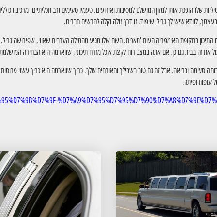
ות שלו הופכת אותו למזון המושלם למסיבות ואירועים. טעמיו טעימים ורב תכליתיים. מרכיביו כוללים
צמך, לוודא שיש לך גריל ושיפוד. זו דרך זולה וקלה להרשים חברים.
ח התיכון בתקופת האימפריה העות 'מאנית. השם שלו מגיע מהמילה הערבית שאווי, שפירושה גריל. 
כול את זה בבית גם כן. אם אתה במצב רוח לקצת אוכל מזרח תיכוני, שווארמה היא הבחירה המושלמת.
ארוחה טעימה ובריאה, אבל זה גם טוב בשבילך והאורחים שלך. כריך שווארמה הוא כריך עשוי פרוסות 
ל עופות ופיתה.
3%D7%95%D7%9B%D7%9F-%D7%A9%D7%95%D7%95%D7%90%D7%A8%D7%9E%D7%9