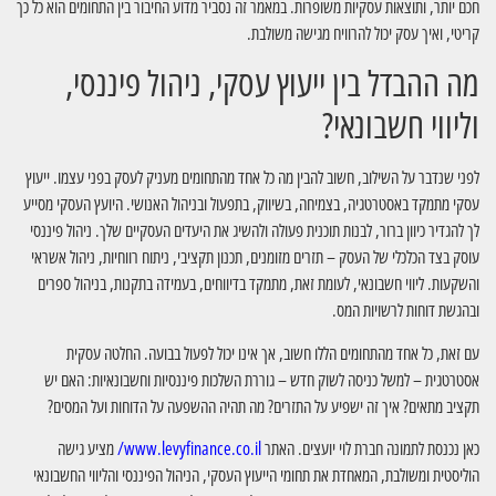
חכם יותר, ותוצאות עסקיות משופרות. במאמר זה נסביר מדוע החיבור בין התחומים הוא כל כך
קריטי, ואיך עסק יכול להרוויח מגישה משולבת.
מה ההבדל בין ייעוץ עסקי, ניהול פיננסי,
וליווי חשבונאי?
לפני שנדבר על השילוב, חשוב להבין מה כל אחד מהתחומים מעניק לעסק בפני עצמו. ייעוץ
עסקי מתמקד באסטרטגיה, בצמיחה, בשיווק, בתפעול ובניהול האנושי. היועץ העסקי מסייע
לך להגדיר כיוון ברור, לבנות תוכנית פעולה ולהשיג את היעדים העסקיים שלך. ניהול פיננסי
עוסק בצד הכלכלי של העסק – תזרים מזומנים, תכנון תקציבי, ניתוח רווחיות, ניהול אשראי
והשקעות. ליווי חשבונאי, לעומת זאת, מתמקד בדיווחים, בעמידה בתקנות, בניהול ספרים
ובהגשת דוחות לרשויות המס.
עם זאת, כל אחד מהתחומים הללו חשוב, אך אינו יכול לפעול בבועה. החלטה עסקית
אסטרטגית – למשל כניסה לשוק חדש – גוררת השלכות פיננסיות וחשבונאיות: האם יש
תקציב מתאים? איך זה ישפיע על התזרים? מה תהיה ההשפעה על הדוחות ועל המסים?
כאן נכנסת לתמונה חברת לוי יועצים. האתר
www.levyfinance.co.il/
מציע גישה
הוליסטית ומשולבת, המאחדת את תחומי הייעוץ העסקי, הניהול הפיננסי והליווי החשבונאי