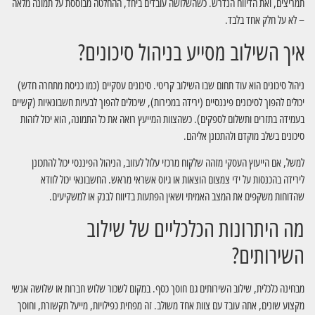
תמריצים, ואת הדיווח הנדרש. כשהשלושה עובדים ביחד, ההחלטה מבוססת על תמונה מלאה
– לא על חלק אחד בלבד.
איך השילוב מסייע בניהול סיכונים?
ניהול סיכונים הוא עוד תחום שבו השילוב קריטי. סיכונים עסקיים (כמו כניסת מתחרה חדש)
יכולים להפוך לסיכונים פיננסיים (ירידה במכירות), שיכולים להפוך לבעיות חשבונאיות (קשיים
בעמידה בתזרים ותשלום לספקים). כשהצוות המייעץ רואה את כל התמונה, הוא יכול לזהות
סיכונים בשלב מוקדם ולהתכונן אליהם.
למשל, אם הייעוץ העסקי מזהה שלקוח מרכזי עלול לעזוב, הניהול הפיננסי יכול להתכונן
לירידה בהכנסות על ידי צמצום הוצאות או גיוס אשראי מראש. החשבונאי יכול לוודא
שהדוחות משקפים את המצב האמיתי ושאין הפתעות בדיווח לבנק או למשקיעים.
מה היתרונות הכלכליים של שילוב
השירותים?
מבחינה כלכלית, שילוב השירותים גם חוסך כסף. במקום לשכור שלוש חברות או שלושה אנשי
מקצוע שונים, אתה עובד עם צוות אחד משולב. זה מפחית כפילויות, מייעל תקשורת, וחוסך