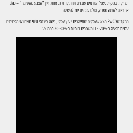
זמן יקר. בנוסף, כשכל הגורמים עובדים תחת קורת גג אחת, אין "אצבע מאשימה" – כולם
אחראים לאותה מטרה, וכולם עובדים יחד להשיגה.
מחקר של PwC מצא שעסקים שמשלבים ייעוץ עסקי, ניהול פיננסי וליווי חשבונאי מפחיתים
עלויות תפעול ב-15-20% ומשפרים רווחיות ב-20-30% בממוצע.