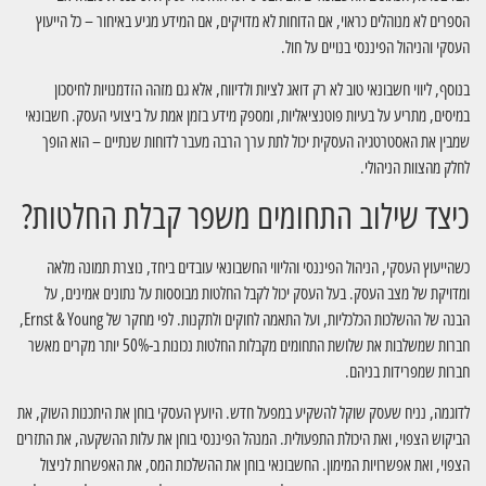
הספרים לא מנוהלים כראוי, אם הדוחות לא מדויקים, אם המידע מגיע באיחור – כל הייעוץ
העסקי והניהול הפיננסי בנויים על חול.
בנוסף, ליווי חשבונאי טוב לא רק דואג לציות ולדיווח, אלא גם מזהה הזדמנויות לחיסכון
במיסים, מתריע על בעיות פוטנציאליות, ומספק מידע בזמן אמת על ביצועי העסק. חשבונאי
שמבין את האסטרטגיה העסקית יכול לתת ערך הרבה מעבר לדוחות שנתיים – הוא הופך
לחלק מהצוות הניהולי.
כיצד שילוב התחומים משפר קבלת החלטות?
כשהייעוץ העסקי, הניהול הפיננסי והליווי החשבונאי עובדים ביחד, נוצרת תמונה מלאה
ומדויקת של מצב העסק. בעל העסק יכול לקבל החלטות מבוססות על נתונים אמינים, על
הבנה של ההשלכות הכלכליות, ועל התאמה לחוקים ולתקנות. לפי מחקר של Ernst & Young,
חברות שמשלבות את שלושת התחומים מקבלות החלטות נכונות ב-50% יותר מקרים מאשר
חברות שמפרידות בניהם.
לדוגמה, נניח שעסק שוקל להשקיע במפעל חדש. היועץ העסקי בוחן את היתכנות השוק, את
הביקוש הצפוי, ואת היכולת התפעולית. המנהל הפיננסי בוחן את עלות ההשקעה, את התזרים
הצפוי, ואת אפשרויות המימון. החשבונאי בוחן את ההשלכות המס, את האפשרות לניצול