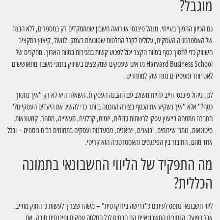
מוגבל?
גם הכיוון ההפוך בעייתי. מנהל פיננסי או רואה חשבון שמתמקדים רק במספרים, ללא הבנה
של האסטרטגיה העסקית, עלולים לקבל החלטות שפוגעות בעסק. למשל, קיצוץ בתקציב
השיווק כדי לחסוך כסף בטווח הקצר יכול לפגוע קשות במכירות בטווח הארוך. מחקרים של
Harvard Business School מראים שעסקים שמקצצים בשיווק בזמני משבר מתאוששים
לאט יותר ומפסידים נתח שוק למתחרים.
לכן, ניהול פיננסי חייב להיות משולב עם ההבנה העסקית. השאלה היא לא רק "איך נחסוך
כסף?" אלא "איך נשקיע את הכסף בצורה החכמה ביותר כדי להשיג את היעדים העסקיים?"
החברה מתמחה בייעוץ עסקי לרשתות גדולות, יזמים, קבלנים, תעשייה, מסחר, קמעונאות,
סיטונאות, נותני שירותים, יבואנים, יצואנים, מסעדנות ועסקים בתחומים רבים נוספים – ובכל
אחד מהם, החיבור בין הפיננסים והאסטרטגיה הוא קריטי.
מה התפקיד של הליווי החשבונאי בתמונה
הכללית?
ליווי חשבונאי נתפס לעיתים כ"דרישה בירוקרטית" – משהו שצריך לעשות כי החוק מחייב.
אבל בפועל, הנתונים החשבונאיים הם הבסיס לכל החלטה עסקית ופיננסית טובה. אם