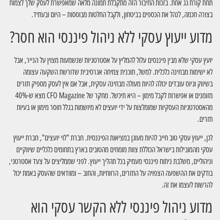
תחת קורת גג אחת. בזכות החיבור הזה מתקבלת תמונה מלאה שמאפשרת לעסק שלך לצמוח
בצורה חכמה, לנהל את הכספים בביטחון, ולקבל החלטות מבוססות – היום ובעתיד.
מדוע ייעוץ עסקי ללא ניהול פיננסי הוא חסר?
יועץ עסקי שלא מבין פיננסים עלול להמליץ על אסטרטגיות שנשמעות מצוין על הנייר, אבל
לא ישימות מבחינה כלכלית. למשל, תוכנית צמיחה אגרסיבית שדורשת השקעה עצומה
בשיווק וגיוס עובדים יכולה להיות מעולה מבחינה עסקית, אבל אם אין לעסק מספיק תזרים
מזומנים או אפשרות לקבל מימון – היא תיכשל. מחקר של CFO Magazine מצא ש-40%
מהאסטרטגיות העסקיות שמומלצות על ידי יועצים לא מיושמות בגלל חוסר מימון או בעיות
תזרים.
לכן, ייעוץ עסקי טוב חייב להיות מעוגן במציאות הפיננסית. חברת "לוי יועצים", חברת ייעוץ
עסקי מהמובילות בישראל הכוללת צוות מומחים מהטובים בארץ בתחומים כלכליים שיווקיים
וניהוליים, משלבת ניתוח פיננסי מעמיק בכל תהליך ייעוץ. לפני שממליצים על צעד אסטרטגי,
בודקים את ההשפעה הצפויה על התזרים, הרווחיות, והחוב – ומוודאים שהעסק באמת יכול
להרשות לעצמו את זה.
מדוע ניהול פיננסי ללא הקשר עסקי הוא