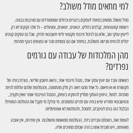
למי מתאים מודל משולב?
מודל משולב מתאים במיוחד לעסקים בינוניים וגדולים שמתמודדים עם מורכבות גבוהה.
רשתות קמעונאיות, קבלנים גדולים, יבואנים, יצואנים, ומפעלים – כל אלה זקוקים לא רק
לייעוץ עסקי טוב, אלא גם לניהול פיננסי מקצועי וליווי חשבונאי מדויק. אבל גם עסקים קטנים
יכולים להרוויח מגישה משולבת, במיוחד אם הם צומחים מהר או נמצאים בענף תחרותי.
מהן המלכודות של עבודה עם גורמים
נפרדים?
כשאתה עובד עם יועץ עסקי אחד, מנהל פיננסי אחר, ורואה חשבון שלישי, נוצרת בעיה של
תקשורת וא וא תיאום. כל אחד מהם רואה רק חלק מהתמונה, וההמלצות שלהם עלולות להיות
סותרות. למשל, היועץ העסקי ממליץ להשקיע בשיווק, המנהל הפיננסי אומר שאין תקציב,
והחשבונאי מתריע שיש בעיה עם תזרים המזומנים. מי צודק? מי מקבל את ההחלטה הסופית?
הבלבול הזה גורם לעיכובים, לתסכול, ולהחלטות לא אופטימליות.
לעומת זאת, כשכולם עובדים ביחד, ההמלצות מתואמות ומשולבות. אין סתירות, אין אצבע
מאשימה, ויש תוכנית אחת ברורה שכולם מחויבים אליה.