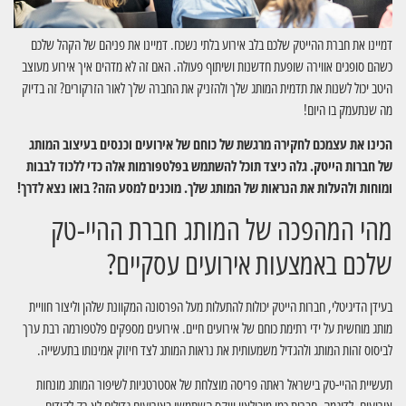
דמיינו את חברת ההייטק שלכם בלב אירוע בלתי נשכח. דמיינו את פניהם של הקהל שלכם
כשהם סופגים אווירה שופעת חדשנות ושיתוף פעולה. האם זה לא מדהים איך אירוע מעוצב
היטב יכול לשנות את תדמית המותג שלך ולהזניק את החברה שלך לאור הזרקורים? זה בדיוק
מה שנתעמק בו היום!
הכינו את עצמכם לחקירה מרגשת של כוחם של אירועים וכנסים בעיצוב המותג
של חברות הייטק. גלה כיצד תוכל להשתמש בפלטפורמות אלה כדי ללכוד לבבות
ומוחות ולהעלות את הנראות של המותג שלך. מוכנים למסע הזה? בואו נצא לדרך!
מהי המהפכה של המותג חברת ההיי-טק
שלכם באמצעות אירועים עסקיים?
בעידן הדיגיטלי, חברות הייטק יכולות להתעלות מעל הפרסונה המקוונת שלהן וליצור חוויית
מותג מוחשית על ידי רתימת כוחם של אירועים חיים. אירועים מספקים פלטפורמה רבת ערך
לביסוס זהות המותג ולהגדיל משמעותית את נראות המותג לצד חיזוק אמינותו בתעשייה.
תעשיית ההיי-טק בישראל ראתה פריסה מוצלחת של אסטרטגיות לשיפור המותג מונחות