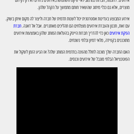
אירועים. לדוגמה, חברות כמו מובילאיי וויקס השתמשו באירועים גדולים לא רק לקידום
מוצרים, אלא גם ככלי מיתוג שהשאיר חותם מתמשך על הקהל שלהן.
אירוע המבוצע בעדינות אסטרטגית יכול לשנות תדמית של חברה וליצור לה מקום איתן בשוק.
עם זאת, תכנון והעברת אירועים מוצלחים הם תהליכים מאתגרים. אבל אל דאגה.
חברת
הפקת אירועים
כאן כדי להדריך חברות הייטק בהעלאת המותג שלהן באמצעות אירועים
מתוכננים בקפידה, מלאי דמיון ובלתי נשכחים.
האם החברה שלך מוכנה לחולל מהפכה בתדמית המותג שלה? אז הגיע הזמן לשקול את
הפוטנציאל הבלתי מוגבל של אירועים וכנסים.