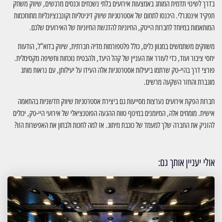
בדרך לשינוי תדמית המותג באמצעות אירועים בלתי נשכחים וכנסים מרגשים, שיווק משחק
תפקיד אינטגרלי. היכנסו לתחום של אסטרטגיות שיווק דיגיטליות וקונבנציונליות מתוחכמות
המותאמות במיוחד לחברות הייטק, החיוניות להדגשת החיוניות של האירועים שלכם.
משווקים משתמשים במגוון כלים, כולל פלטפורמות מדיה חברתית, שיווק בדוא"ל, הודעות
יחסי ציבור ועוד, כדי לעורר את העניין של קהל היעד, ולהבטיח נוכחות וחשיפה מקסימלית.
פורצי דרך בהיי-טק שרתמו ביעילות אסטרטגיות אלה העידו על יעילותן, עם נראות מותג
מוגברת והחזר השקעה מרשים.
חברות הפקת אירועים נערצות מסייעות גם ביצירת אסטרטגיות שיווק חדשניות בהתאמה
אישית. מומחים אלה, המיומנים במינוף טווח ההגעה הפוטנציאלי של אירועי היי-טק, יכולים
להזניק את החברה שלך למעמד של כוכבת מיתוג. אז למה לחכות ולבחון את האפשרות הזו?
אולי יעניין אותך גם: