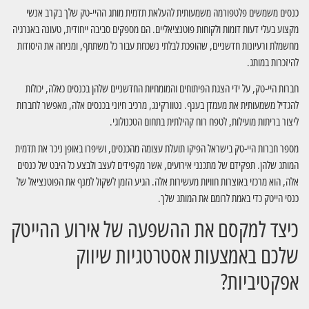
כנסים משמשים פלטפורמה משמעותית להעלאת תדמית מותג ההיי-טק שלך בקרב אנשי
מקצוע בעלי דעות דומות ולקוחות פוטנציאליים. הם מספקים סביבה ייחודית, טעונה באנרגיה
מחשמלת ורעיונות חדשניים, שהופכת לבלתי נשכחת עבור כל משתתף, ומניחה את היסודות
להיזכרות במותג.
חברות היי-טק, על ידי הצגת הפיתוחים והמומחיות החדשניים שלהן בכנסים כאלה, יכולות
להגדיל משמעותית את מעמדן בענף. נטוורקינג, מרכיב חיוני בכנסים אלה, מאפשר לחברות
ליצור בריתות מועילות, לטפח רוח קהילתית בתחום הטכנולוגי.
מספר חברות היי-טק בישראל הפיקו תועלת עצומה מהכנסים, ושיפרו באופן ניכר את תדמית
המותג שלהן. תפקידם של מתכנני אירועים, אשר מקפידים לעצב ולבצע כל היבט של כנסים
אלה, הוא מרכזי באוצרות חוויות מעשירות אלה. הגיע הזמן לשקול למנף את הפוטנציאל של
כנסי הייטק כדי באמת לרומם את המותג שלך.
כיצד למקסם את ההשפעה של אירוע ההייטק
שלכם באמצעות אסטרטגיות שיווק
אפקטיביות?