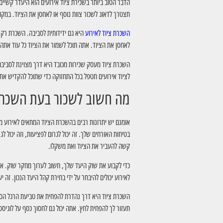
הדבר הטוב ביותר בשכירת ציוד אירועים הוא היעדר קשיים
תצטרך לדאוג לשכור צוות נוסף או לאחסן את הציוד. במקום
השכרת ציוד לאירוע
היא גם ידידותית לסביבה. השכרת רק 
לאחסן את הציוד. אתה תוכל לשמור את הציוד כל עוד אתה צ
השכרת ציוד מעסק שכירות מכובד היא דרך מצוינת לסביבה
לציוד אירועים תטפל בכל התחזוקה כדי שתוכל להקדיש את
מה חשוב לשכור בעת השכרת 
אומנם יש יתרונות רבים בהשכרת הציוד המתאים לאירוע מסו
בטיחות האורחים שלך. זה יכול לגרום לפציעות, וזה יכול 
קשה להעביר את הציוד ואת משקלו.
כדי לקבוע את שוק היעד שלך, חשוב לערוך מחקר שוק. איזה
לאירוע יכולים להיבחר על ידי בחירת קהל היעד הנכון. זה י
השכרת ציוד היא דרך נהדרת להפחית את טביעת הרגל הסביב
תעזור לך להפחית לחץ. אתה יכול גם לחסוך כסף על לוגיס