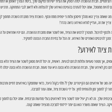
 לוגיסטיים. חברת ההשכרה יכולה לספק את הציוד ישירות למיקום שלך, ביטול הצורך לאחסן או לת
 להיות מתוסכל, אתה יכול להתרכז בהפיכת האירוע שלך להצלחה ולא לדאוג לגבי התחזוקה. תרגיש טו
מה שאתה צריך הוא מהלך חיסכון עלות כי יפחית מתח וכסף. השכרת ציוד מחברת השכרה תחסוך לך 
ריך את זה, ועדיין לוודא האירוע נראה נהדר!
 ולכסף להינצל. תצטרך לרכוש את הציוד, ואז לשכור אותו מחברת ההשכרה. הם יהיו אחראים על ה
 זמנך להיבטים האחרים של האירוע. זה הכל על בחירת החברה הנכונה לתפקיד.
ציוד לאירוע?
ים, אך מספר טעויות עלולות לגרום לבעיות. ראשית, זה יכול להיות מסוכן לשכור את הציוד הלא נכו
לגרום נזק לאירוע שלך. חברת ההשכרה הלא נכונה היא עוד טעות. חברת ההשכרה הלא נכונה יכולה לע
 סוג של אירועים הם הקייטרינג שלך ל? תלוי בקהל היעד, כדאי שתתמקד באירועים דתיים ותרבותיי
עזור לך לחסוך זמן ולהפחית לחץ. על ידי השכרת ציוד, אתה עוזר לסביבה.
תית שלך. זה לא רק יעיל יותר לשכור ציוד לאירועים בעלי מודעות סביבתית. אתה יכול גם לחסוך 
טיקה. הציוד שאתה משכיר הוא גם יותר ידידותי לסביבה מהציוד שאתה קונה.