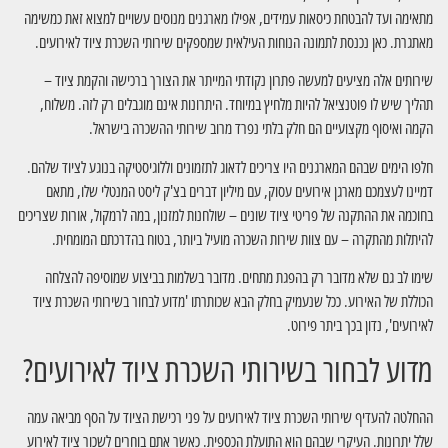
מתאימה ועד להבטחת כיסאות עמידים, אפילו מארגנים מנוסים עשויים למצוא זאת כמשימה
מאתגרת. כאן נכנסת לתמונה הנוחות העילאית שמספקים שירותי השכרת ציוד לאירועים.
שירותים אלה מציעים למעשה פתרון נקודתי המייתר את הצורך ברכישה והקמת ציוד –
תהליך שיש לו פוטנציאל להיות מלחיץ במיוחד. היתרונות אינם מוגבלים רק לזה. משלוח,
הקמה ואיסוף מקצועיים הם חלק בלתי נפרד מרוב שירותי ההשכרה בישראל.
חלפו הימים שבהם המארגנים היו צריכים לדאוג לתזמונים וללוגיסטיקה בנוגע לציוד שלהם.
דמיינו לעצמכם מארגן אירועים עסוק, עם מיליון דברים בצ'ק ליסט המנטלי שלו, מתאם
בחוכמה את ההתקנה של פריטי ציוד שונים – שולחנות למזנון, במה לרמקול, אורות שצריכים
להיתלות מהתקרה – עם צוות שירות השכרה מועיל ביותר, בטוח בהדרכתם המומחית.
שימו לב גם שלא מדובר רק בהפגת מתחים. מדובר בשלמות בביצוע שמוסיפה להצלחה
הכוללת של האירוע. ככל שנעמיק בחלק הבא שכותרתו 'מדוע לבחור בשירותי השכרת ציוד
לאירועים', נדון בכך ביתר פירוט.
מדוע לבחור בשירותי השכרת ציוד לאירועים?
ההחלטה להעדיף שירותי השכרת ציוד לאירועים על פני רכישת הציוד על הסף מביאה עמה
שלל יתרונות. העיקרי שבהם הוא התועלת הכספית. כאשר אתם בוחרים לשכור ציוד לאירוע