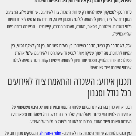
לאירוע, תוך ניסיון לתמרן בין אילוצי התקציב וציפיות האיכות?
כדור הכסף למצוקתך עשוי להיות רק שירותי השכרת ציוד לאירועים. שירותים אלה, המציעים
מגוון רחב של ציוד, הניתן להתאמה לכל גודל וסגנון אירוע, מניחים את הבסיס ליצירת חוויות
בלתי נשכחות. שולחנות, כיסאות, תאורה, מערכות הגברה, קישוטים – הרשימה רחבה כשם
שהיא גמישה.
אבל, לא מדובר רק בציוד; מדובר בפשרות: בין בעלות לשכירות, בין לחץ לשקט נפשי, בין
עלויות ליתרונות. מה דעתך שניקח אותך למסע לחשיפת הסוד לאירוע מושלם? אזהרת
ספוילר: זה פחות מלחיץ, חסכוני יותר וניתן להתאמה אישית בקלות. חגור לנסיעה לעולם
שירותי השכרת ציוד לאירועים!
תכנון אירוע: השכרה והתאמת ציוד לאירועים
בכל גודל וסגנון
תכנון אירוע כרוך בהרבה יותר מסתם שליחת הזמנות ובחירת תפריט. היבט משמעותי של
אירועים מוצלחים הוא סידור וניהול מדויק של הציוד הנדרש. החל משולחנות וכיסאות ועד
מערכות תאורה וציוד סאונד, הכל תורם לאווירה ולפונקציונליות של האירוע.
כאן נכנסים לתמונה שירותי השכרת ציוד לאירועים-
shiran-eruim
, המספקים מגוון רחב של