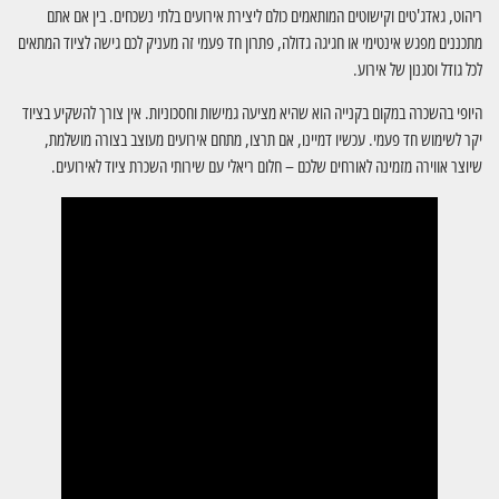
ריהוט, גאדג'טים וקישוטים המותאמים כולם ליצירת אירועים בלתי נשכחים. בין אם אתם
מתכננים מפגש אינטימי או חגיגה גדולה, פתרון חד פעמי זה מעניק לכם גישה לציוד המתאים
לכל גודל וסגנון של אירוע.
היופי בהשכרה במקום בקנייה הוא שהיא מציעה גמישות וחסכוניות. אין צורך להשקיע בציוד
יקר לשימוש חד פעמי. עכשיו דמיינו, אם תרצו, מתחם אירועים מעוצב בצורה מושלמת,
שיוצר אווירה מזמינה לאורחים שלכם – חלום ריאלי עם שירותי השכרת ציוד לאירועים.