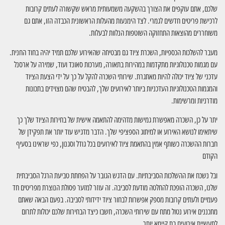
שלכם, אתם עוקפים את הצורך בהשקעה משמעותית מראש שקשורה לעתים קרובות
לרכישת פריטים חדשים לגמרי. לצד הימנעות מהעלות הראשונית הכבדה הזו, אתם גם
משוחררים מהוצאות התחזוקה השוטפות הנלוות לבעלות.
מעבר להשלכות הכספיות, השכרת ציוד גם מבטיחה שהאירוע שלכם תמיד יהיה בחוד החנית.
עם מגמות טכנולוגיות מתקדמות במהירות בתאורה, מערכות סאונד ועוד, שמירה על ארסנל
עדכני של ציוד יכולה להיות מאתגרת. שירותי השכרה להקל על כך על ידי הצעת הציוד
והמגמות הטכנולוגיות העדכניות ביותר לאירועים שלך, להבטיח שהם מצוידים בתכונות
מודרניות ומרשימות.
יתר על כן, השכרה מאפשרת גמישות מדהימה להתאמה אישית של בחירות הציוד שלך כך
שיתאימו לנושא האירוע או למיתוג הספציפי שלך. הדבר מדגיש עוד יותר את תפקידן של
חברות ההשכרה כשותף אמין בהתאמת ציוד לאירועים בכל גודל וסגנון, כפי שראינו בסעיף
הקודם
ובל נשכח את ההשלכות הסביבתיות. עם הדגש הגובר על הפחתת טביעת הרגל הסביבתית
שלנו, השכרה הופכת להחלטה מודעת לסביבה. זה עוזר למזער פסולת הנוצרת מפריטים חד
פעמיים ולעתים קרובות מספק אפשרות לבחור ציוד ידידותי לסביבה. בפעם הבאה שאתם
מתכננים אירוע נטול מתח עם שירותי השכרה, חשבו כיצד הבחירות שלכם יכולות לתרום
לתעשיית אירועים בת קיימא יותר.